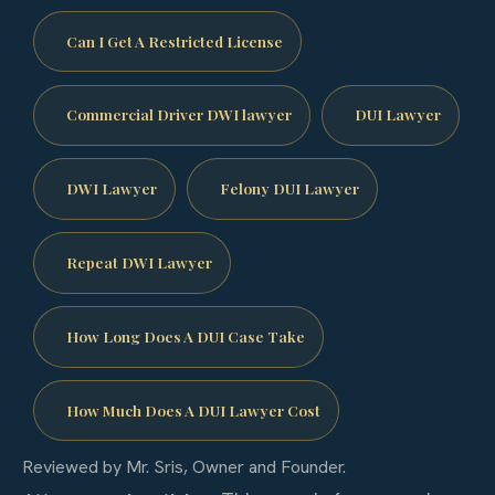
Can I Get A Restricted License
Commercial Driver DWI lawyer
DUI Lawyer
DWI Lawyer
Felony DUI Lawyer
Repeat DWI Lawyer
How Long Does A DUI Case Take
How Much Does A DUI Lawyer Cost
Reviewed by Mr. Sris, Owner and Founder.