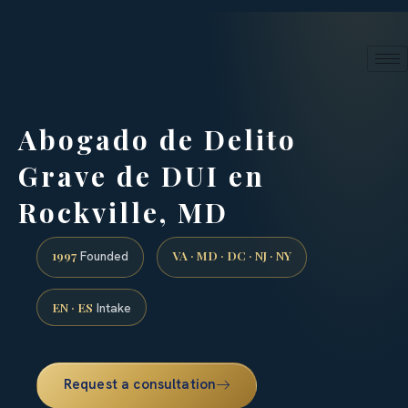
24/7 phone intake · (888) 437-7747
Request a Consultation
Abogado de Delito
Grave de DUI en
Rockville, MD
1997
VA · MD · DC · NJ · NY
Founded
EN · ES
Intake
Request a consultation