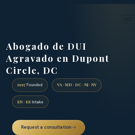
24/7 phone intake · (888) 437-7747
Request a Consultation
Abogado de DUI
Agravado en Dupont
Circle, DC
1997
VA · MD · DC · NJ · NY
Founded
EN · ES
Intake
Request a consultation