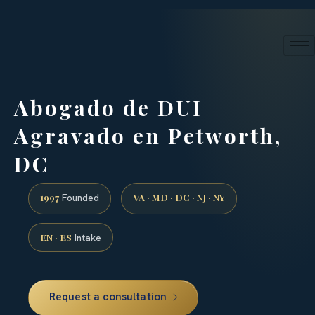
24/7 phone intake · (888) 437-7747
Request a Consultation
Abogado de DUI
Agravado en Petworth,
DC
1997
VA · MD · DC · NJ · NY
Founded
EN · ES
Intake
Request a consultation