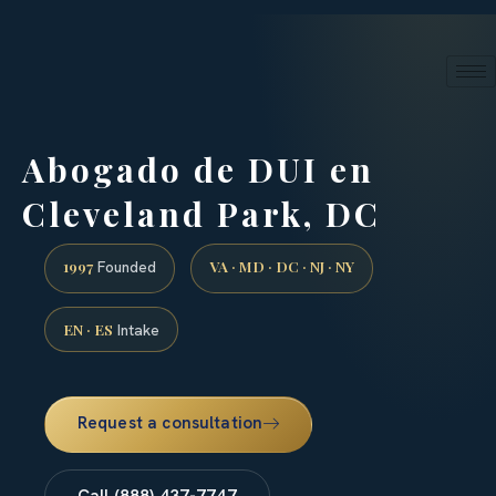
24/7 phone intake · (888) 437-7747
Request a Consultation
Abogado de DUI en
Cleveland Park, DC
1997
VA · MD · DC · NJ · NY
Founded
EN · ES
Intake
Request a consultation
Call (888) 437-7747