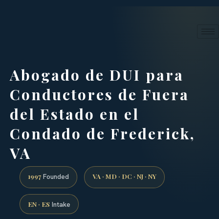
24/7 phone intake · (888) 437-7747
Request a Consultation
Abogado de DUI para
Conductores de Fuera
del Estado en el
Condado de Frederick,
VA
1997
VA · MD · DC · NJ · NY
Founded
EN · ES
Intake