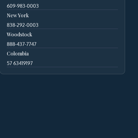
609-983-0003
New York
838-292-0003
Woodstock
888-437-7747
Colombia
57 63419197