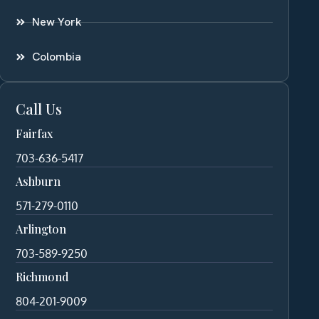
New York
Colombia
Call Us
Fairfax
703-636-5417
Ashburn
571-279-0110
Arlington
703-589-9250
Richmond
804-201-9009