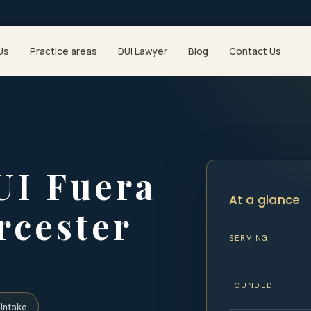
Us
Practice areas
DUI Lawyer
Blog
Contact Us
UI Fuera
At a glance
rcester
SERVING
FOUNDED
Intake