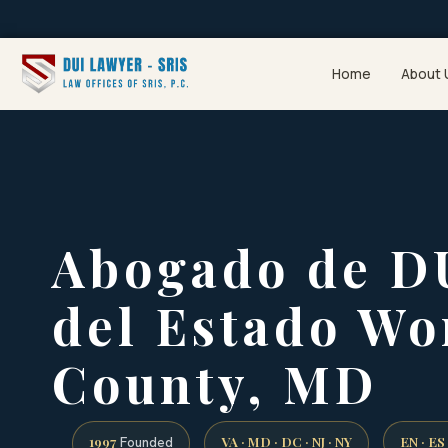
Home
About 
Abogado de D
del Estado Wo
County, MD
1997
VA · MD · DC · NJ · NY
EN · ES
Founded