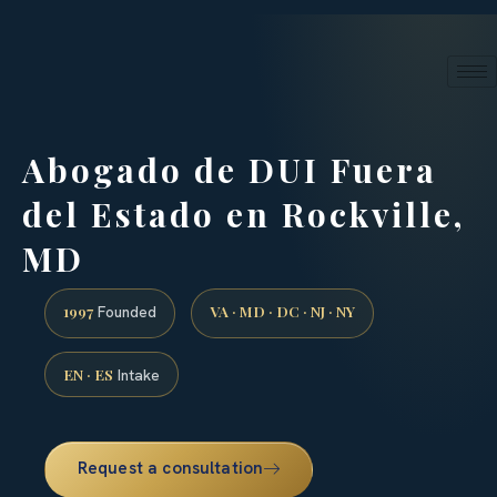
24/7 phone intake · (888) 437-7747
Request a Consultation
Abogado de DUI Fuera
del Estado en Rockville,
MD
1997
VA · MD · DC · NJ · NY
Founded
EN · ES
Intake
Request a consultation