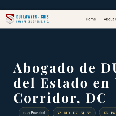
Home
About 
Abogado de D
del Estado en 
Corridor, DC
1997
VA · MD · DC · NJ · NY
EN · ES
Founded