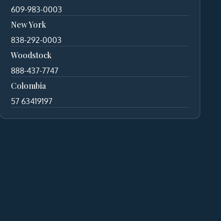
609-983-0003
New York
838-292-0003
Woodstock
888-437-7747
Colombia
57 63419197