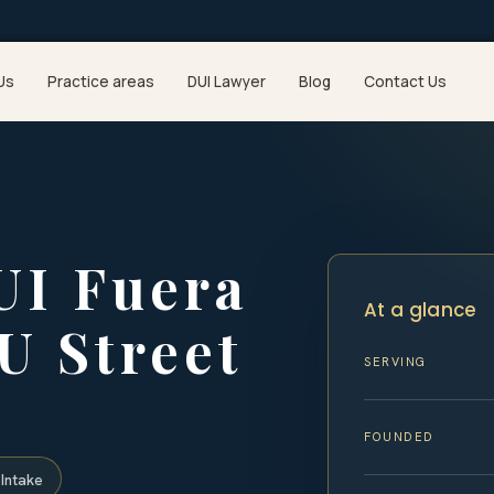
Us
Practice areas
DUI Lawyer
Blog
Contact Us
UI Fuera
At a glance
U Street
SERVING
FOUNDED
Intake