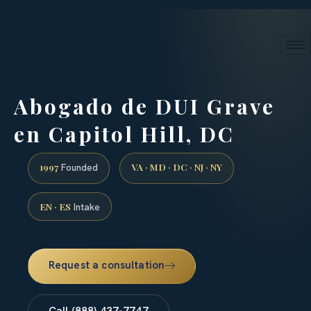
24/7 phone intake · (888) 437-7747
Request a Consultation
Abogado de DUI Grave
en Capitol Hill, DC
1997
VA · MD · DC · NJ · NY
Founded
EN · ES
Intake
Request a consultation
Call (888) 437-7747