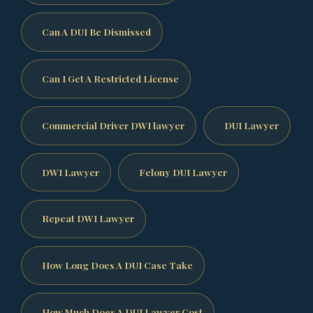
Can A DUI Be Dismissed
Can I Get A Restricted License
Commercial Driver DWI lawyer
DUI Lawyer
DWI Lawyer
Felony DUI Lawyer
Repeat DWI Lawyer
How Long Does A DUI Case Take
How Much Does A DUI Lawyer Cost