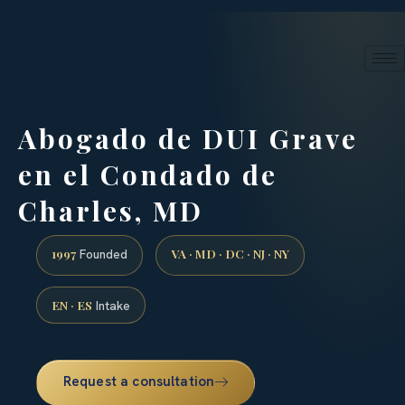
24/7 phone intake · (888) 437-7747
Request a Consultation
Abogado de DUI Grave
en el Condado de
Charles, MD
1997
VA · MD · DC · NJ · NY
Founded
EN · ES
Intake
Request a consultation