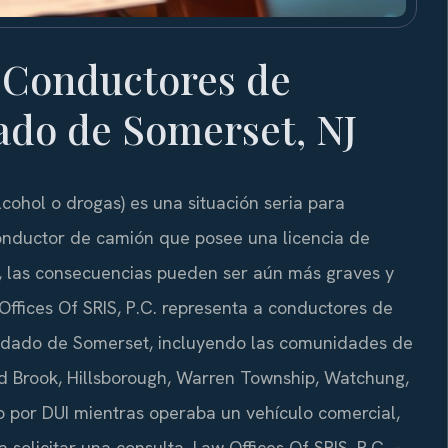
 Conductores de
ado de Somerset, NJ
lcohol o drogas) es una situación seria para
onductor de camión que posee una licencia de
s), las consecuencias pueden ser aún más graves y
Offices Of SRIS, P.C. representa a conductores de
ndado de Somerset, incluyendo las comunidades de
nd Brook, Hillsborough, Warren Township, Watchung,
do por DUI mientras operaba un vehículo comercial,
 solicitar una consulta. Law Offices Of SRIS, P.C. –