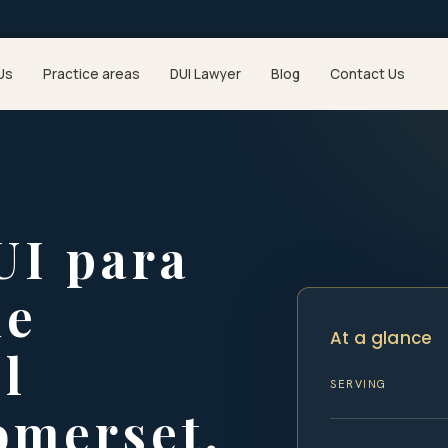
Us
Practice areas
DUI Lawyer
Blog
Contact Us
UI para
de
At a glance
l
SERVING
omerset,