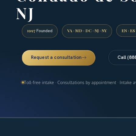
NJ
1997
VA · MD · DC · NJ · NY
EN · ES
Founded
Request a consultation
Call (88
Toll-free intake · Consultations by appointment · Intake 