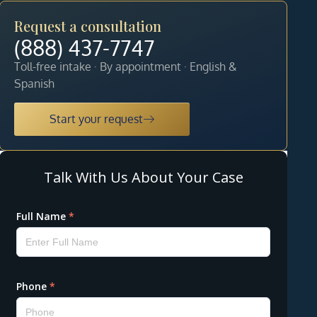
Request a consultation
(888) 437-7747
Toll-free intake · By appointment · English &
Spanish
Start your request