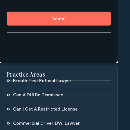
Practice Areas
Breath Test Refusal Lawyer
Can A DUI Be Dismissed
Can I Get A Restricted License
Commercial Driver DWI Lawyer