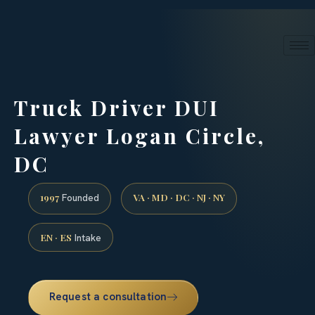
24/7 phone intake · (888) 437-7747
Request a Consultation
Truck Driver DUI
Lawyer Logan Circle,
DC
1997
VA · MD · DC · NJ · NY
Founded
EN · ES
Intake
Request a consultation