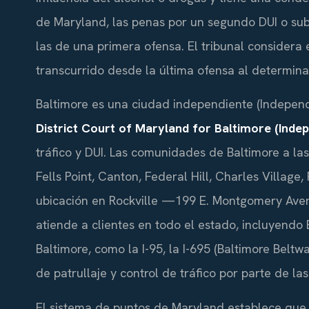
de Maryland, las penas por un segundo DUI o su
las de una primera ofensa. El tribunal considera
transcurrido desde la última ofensa al determina
Baltimore es una ciudad independiente (Independe
District Court of Maryland for Baltimore (Inde
tráfico y DUI. Las comunidades de Baltimore a la
Fells Point, Canton, Federal Hill, Charles Villag
ubicación en Rockville —199 E. Montgomery Ave
atiende a clientes en todo el estado, incluyendo 
Baltimore, como la I-95, la I-695 (Baltimore Beltw
de patrullaje y control de tráfico por parte de la
El sistema de puntos de Maryland establece que