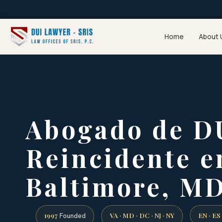
Home
About 
Abogado de D
Reincidente e
Baltimore, M
1997
VA · MD · DC · NJ · NY
EN · ES
Founded