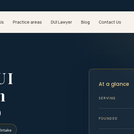
Us
Practice areas
DUI Lawyer
Blog
Contact Us
UI
At a glance
n
SERVING
D
FOUNDED
Intake