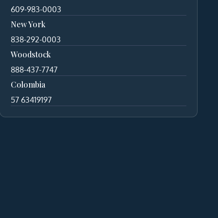
609-983-0003
New York
838-292-0003
Woodstock
888-437-7747
Colombia
57 63419197