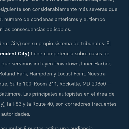
bsiguiente son considerablemente más severas que
 el número de condenas anteriores y el tiempo
r las consecuencias aplicables.
nt City) con su propio sistema de tribunales. El
pendent City)
tiene competencia sobre casos de
s que servimos incluyen Downtown, Inner Harbor,
e, Roland Park, Hampden y Locust Point. Nuestra
nue, Suite 100, Room 211, Rockville, MD 20850—
Baltimore. Las principales autopistas en el área de
ay), la I-83 y la Route 40, son corredores frecuentes
s autoridades.
 acumular 8 puntos activa una audiencia