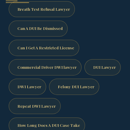
Breath Test Refusal Lawyer
Can A DUI Be Dismissed
Can I Get A Restricted License
Commercial Driver DWI lawyer
DUI Lawyer
DWI Lawyer
Felony DUI Lawyer
Repeat DWI Lawyer
How Long Does A DUI Case Take