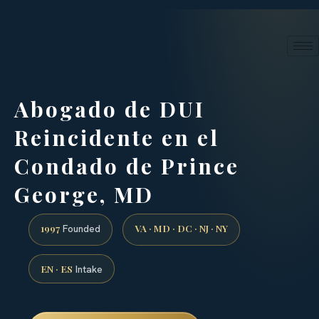
24/7 phone intake · (888) 437-7747
Request a Consultation
Abogado de DUI
Reincidente en el
Condado de Prince
George, MD
1997
VA · MD · DC · NJ · NY
Founded
EN · ES
Intake