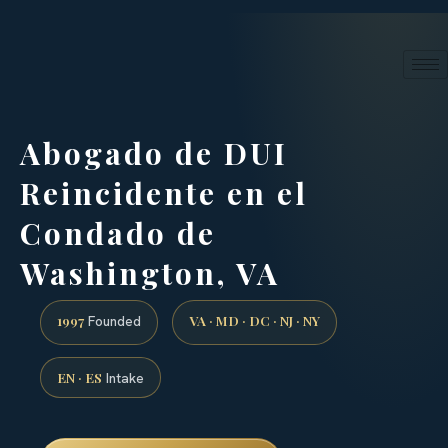
24/7 phone intake · (888) 437-7747
Request a Consultation
Abogado de DUI
Reincidente en el
Condado de
Washington, VA
1997
VA · MD · DC · NJ · NY
Founded
EN · ES
Intake