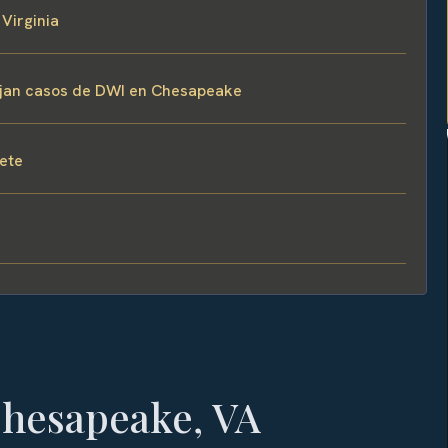
Virginia
nejan casos de DWI en Chesapeake
fete
hesapeake, VA