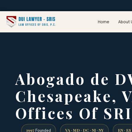
Home
About 
Abogado de D
Chesapeake, V
Offices Of SRI
1997
VA · MD · DC · NJ · NY
EN · ES
Founded