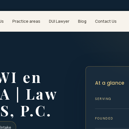
Us
Practice areas
DUI Lawyer
Blog
Contact Us
WI en
At a glance
A | Law
SERVING
S, P.C.
FOUNDED
Intake