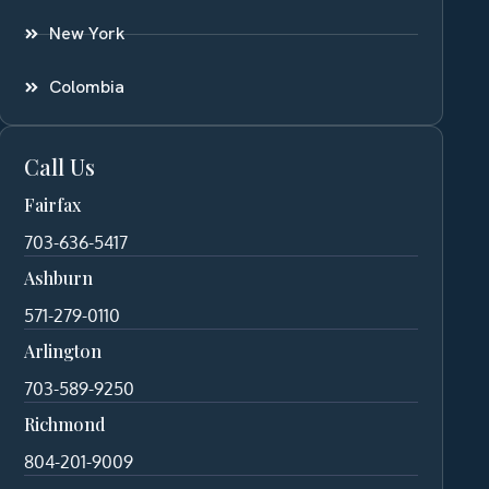
New York
Colombia
Call Us
Fairfax
703-636-5417
Ashburn
571-279-0110
Arlington
703-589-9250
Richmond
804-201-9009