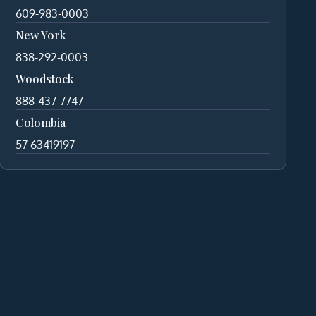
609-983-0003
New York
838-292-0003
Woodstock
888-437-7747
Colombia
57 63419197