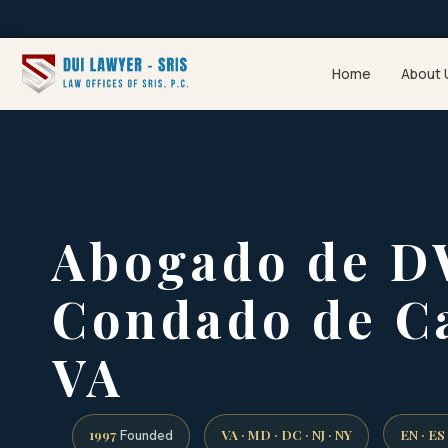
Home
About 
Abogado de D
Condado de Ca
VA
1997
VA · MD · DC · NJ · NY
EN · ES
Founded