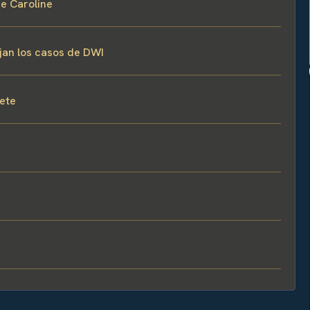
de Caroline
ejan los casos de DWI
fete