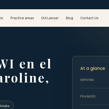
Us
Practice areas
DUI Lawyer
Blog
Contact Us
WI en el
At a glance
roline,
SERVING
FOUNDED
Intake