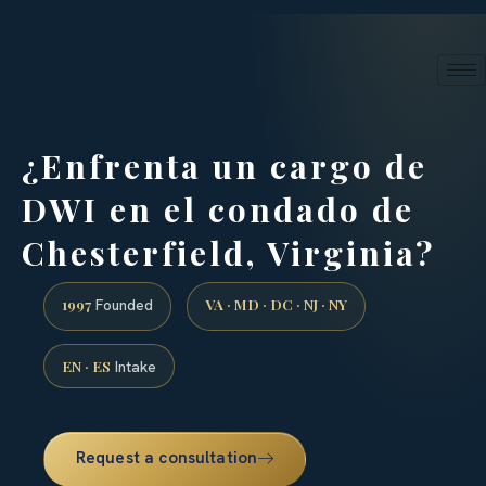
24/7 phone intake · (888) 437-7747
Request a Consultation
¿Enfrenta un cargo de
DWI en el condado de
Chesterfield, Virginia?
1997
VA · MD · DC · NJ · NY
Founded
EN · ES
Intake
Request a consultation