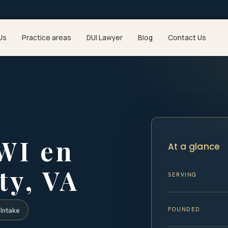
Us
Practice areas
DUI Lawyer
Blog
Contact Us
WI en
At a glance
ty, VA
SERVING
FOUNDED
Intake