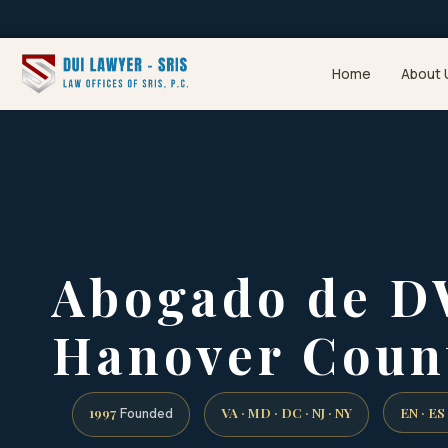
Home
About 
Abogado de D
Hanover Coun
1997
VA · MD · DC · NJ · NY
EN · ES
Founded