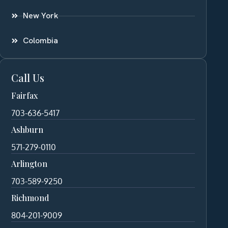
New York
Colombia
Call Us
Fairfax
703-636-5417
Ashburn
571-279-0110
Arlington
703-589-9250
Richmond
804-201-9009