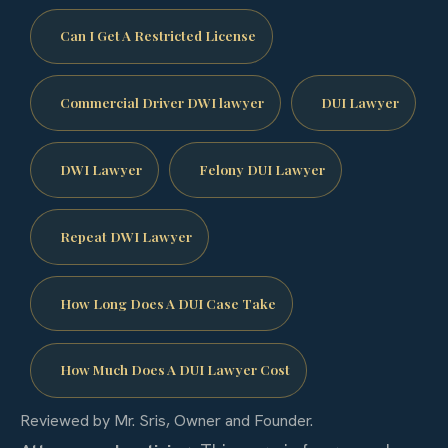
Can I Get A Restricted License
Commercial Driver DWI lawyer
DUI Lawyer
DWI Lawyer
Felony DUI Lawyer
Repeat DWI Lawyer
How Long Does A DUI Case Take
How Much Does A DUI Lawyer Cost
Reviewed by Mr. Sris, Owner and Founder.