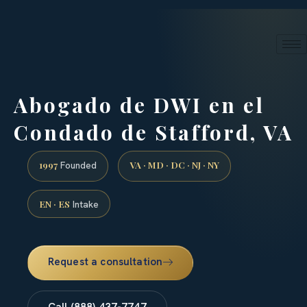
24/7 phone intake · (888) 437-7747
Request a Consultation
Abogado de DWI en el
Condado de Stafford, VA
1997
VA · MD · DC · NJ · NY
Founded
EN · ES
Intake
Request a consultation
Call (888) 437-7747