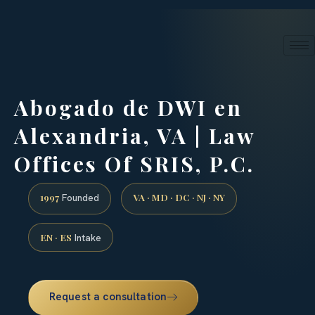
24/7 phone intake · (888) 437-7747
Request a Consultation
Abogado de DWI en
Alexandria, VA | Law
Offices Of SRIS, P.C.
1997
VA · MD · DC · NJ · NY
Founded
EN · ES
Intake
Request a consultation