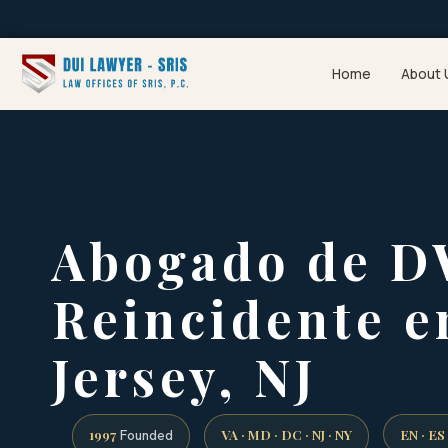
Home
About 
Abogado de D
Reincidente e
Jersey, NJ
1997
VA · MD · DC · NJ · NY
EN · ES
Founded