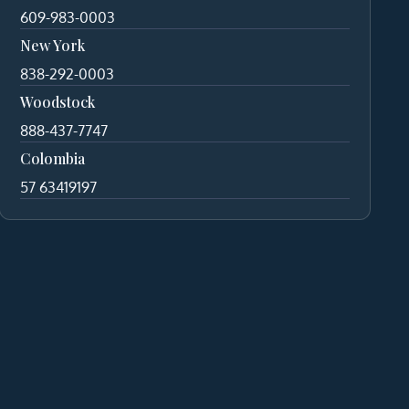
609-983-0003
New York
838-292-0003
Woodstock
888-437-7747
Colombia
57 63419197