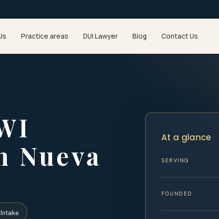
Us
Practice areas
DUI Lawyer
Blog
Contact Us
WI
At a glance
n Nueva
SERVING
FOUNDED
Intake