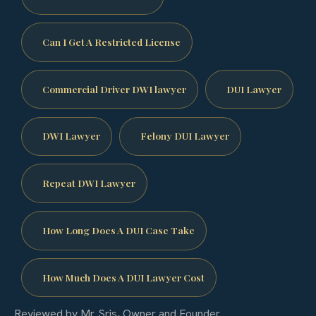
Can I Get A Restricted License
Commercial Driver DWI lawyer
DUI Lawyer
DWI Lawyer
Felony DUI Lawyer
Repeat DWI Lawyer
How Long Does A DUI Case Take
How Much Does A DUI Lawyer Cost
Reviewed by Mr. Sris, Owner and Founder.