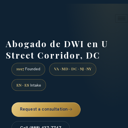
24/7 phone intake · (888) 437-7747
Request a Consultation
Abogado de DWI en U
Street Corridor, DC
1997
VA · MD · DC · NJ · NY
Founded
EN · ES
Intake
Request a consultation
Call (888) 437-7747