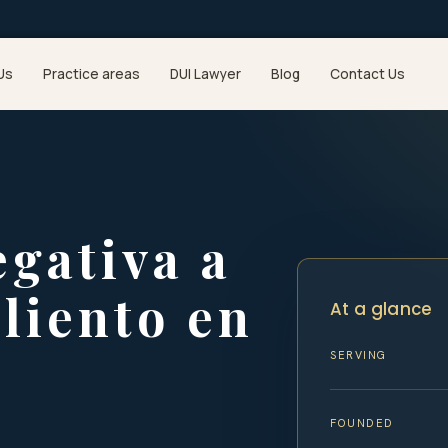
Us
Practice areas
DUI Lawyer
Blog
Contact Us
gativa a
liento en
At a glance
SERVING
FOUNDED