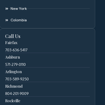
New York
Colombia
Call Us
Fairfax
703-636-5417
Ashburn
571-279-0110
Arlington
703-589-9250
Richmond
804-201-9009
Rockville