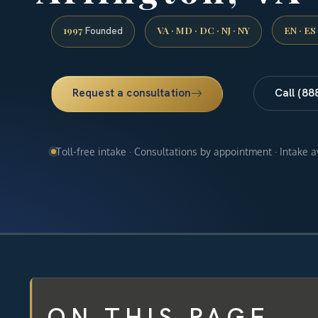
1997
VA · MD · DC · NJ · NY
EN · ES
Founded
Request a consultation
Call (88
Toll-free intake · Consultations by appointment · Intake 
ON THIS PAGE