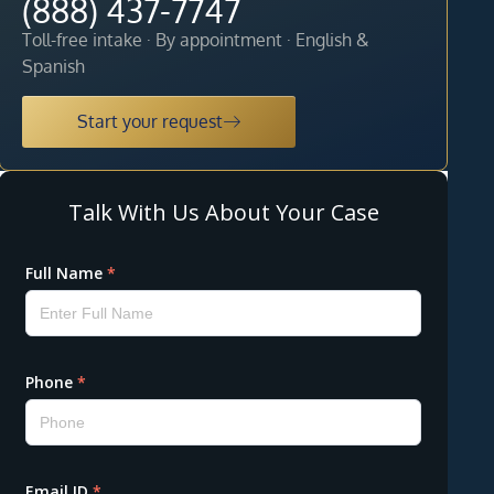
(888) 437-7747
Toll-free intake · By appointment · English &
Spanish
Start your request