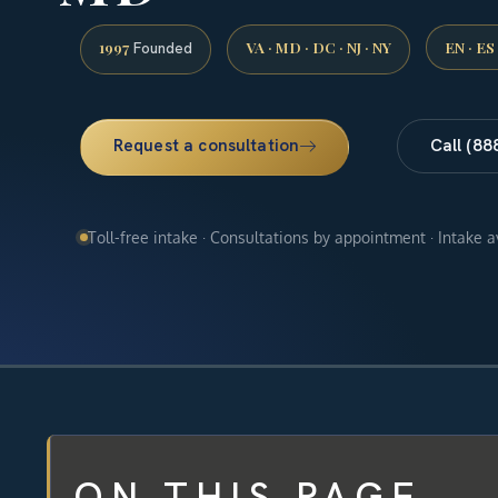
1997
VA · MD · DC · NJ · NY
EN · ES
Founded
Request a consultation
Call (88
Toll-free intake · Consultations by appointment · Intake 
ON THIS PAGE