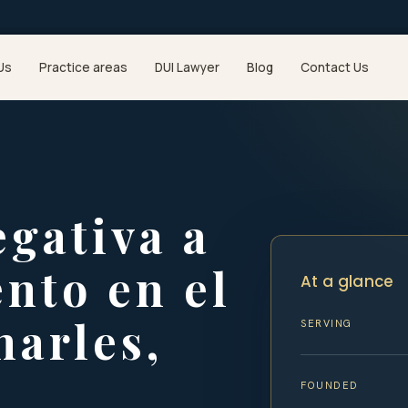
Us
Practice areas
DUI Lawyer
Blog
Contact Us
gativa a
nto en el
At a glance
arles,
SERVING
FOUNDED