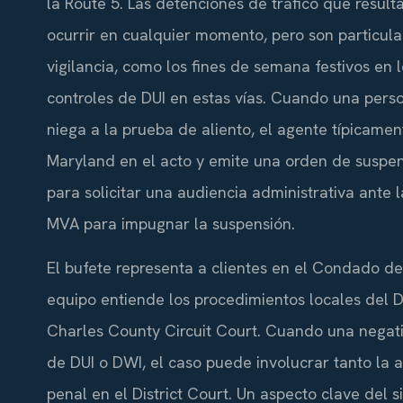
la Route 5. Las detenciones de tráfico que resul
ocurrir en cualquier momento, pero son particul
vigilancia, como los fines de semana festivos en l
controles de DUI en estas vías. Cuando una pers
niega a la prueba de aliento, el agente típicament
Maryland en el acto y emite una orden de suspen
para solicitar una audiencia administrativa ante 
MVA para impugnar la suspensión.
El bufete representa a clientes en el Condado d
equipo entiende los procedimientos locales del D
Charles County Circuit Court. Cuando una negati
de DUI o DWI, el caso puede involucrar tanto la 
penal en el District Court. Un aspecto clave del