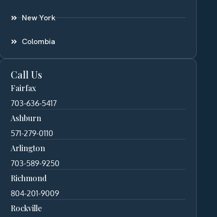
New York
Colombia
Call Us
Fairfax
703-636-5417
Ashburn
571-279-0110
Arlington
703-589-9250
Richmond
804-201-9009
Rockville