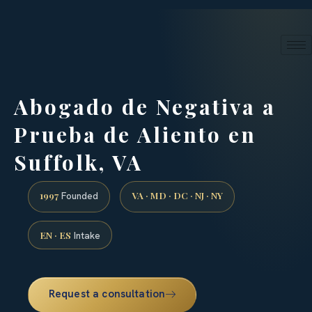
24/7 phone intake · (888) 437-7747
Request a Consultation
Abogado de Negativa a
Prueba de Aliento en
Suffolk, VA
1997
VA · MD · DC · NJ · NY
Founded
EN · ES
Intake
Request a consultation