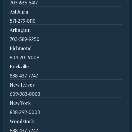
703-636-5417
Ashburn
571-279-0110
Arlington
703-589-9250
Richmond
804-201-9009
Rockville
888-437-7747
New Jersey
609-983-0003
New York
838-292-0003
Woodstock
888-437-7747