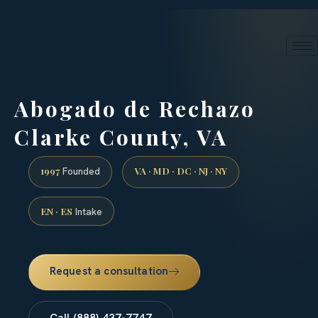
24/7 phone intake · (888) 437-7747
Request a Consultation
Abogado de Rechazo
Clarke County, VA
1997
VA · MD · DC · NJ · NY
Founded
EN · ES
Intake
Request a consultation
Call (888) 437-7747