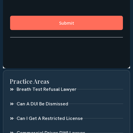
Practice Areas
Breath Test Refusal Lawyer
Can A DUI Be Dismissed
Can I Get A Restricted License
Commercial Driver DWI Lawyer