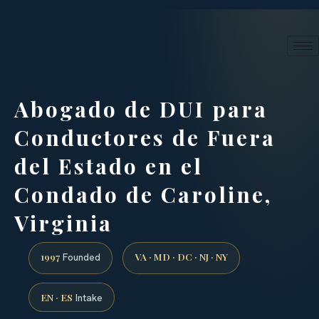
24/7 phone intake · (888) 437-7747
Request a Consultation
Abogado de DUI para
Conductores de Fuera
del Estado en el
Condado de Caroline,
Virginia
1997
VA · MD · DC · NJ · NY
Founded
EN · ES
Intake