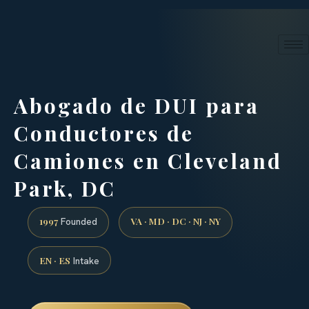
24/7 phone intake · (888) 437-7747
Request a Consultation
Abogado de DUI para
Conductores de
Camiones en Cleveland
Park, DC
1997
VA · MD · DC · NJ · NY
Founded
EN · ES
Intake