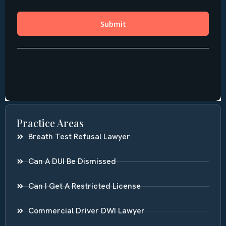
Practice Areas
Breath Test Refusal Lawyer
Can A DUI Be Dismissed
Can I Get A Restricted License
Commercial Driver DWI Lawyer