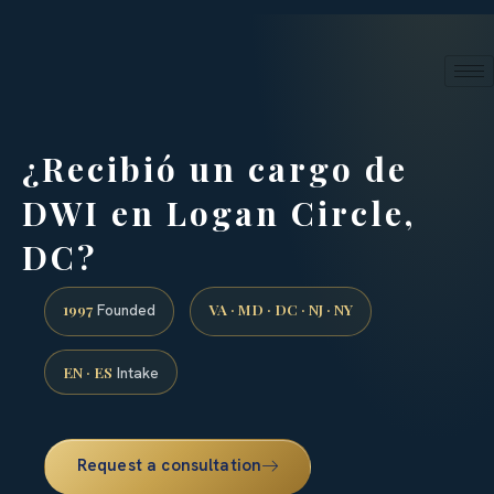
24/7 phone intake · (888) 437-7747
Request a Consultation
¿Recibió un cargo de
DWI en Logan Circle,
DC?
1997
VA · MD · DC · NJ · NY
Founded
EN · ES
Intake
Request a consultation