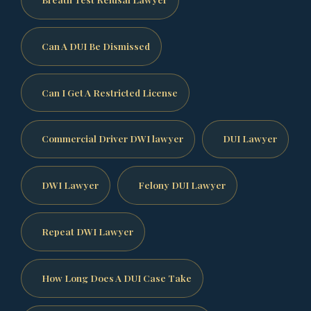
Can A DUI Be Dismissed
Can I Get A Restricted License
Commercial Driver DWI lawyer
DUI Lawyer
DWI Lawyer
Felony DUI Lawyer
Repeat DWI Lawyer
How Long Does A DUI Case Take