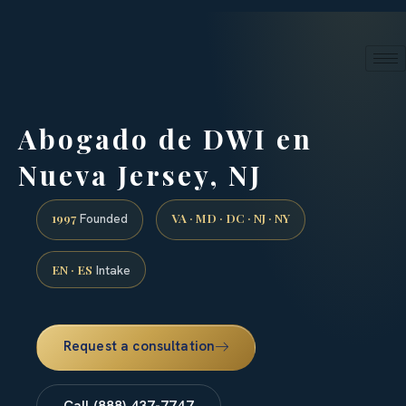
24/7 phone intake · (888) 437-7747
Request a Consultation
Abogado de DWI en
Nueva Jersey, NJ
1997
VA · MD · DC · NJ · NY
Founded
EN · ES
Intake
Request a consultation
Call (888) 437-7747