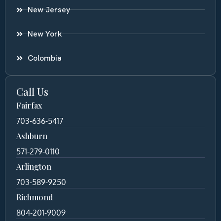
New Jersey
New York
Colombia
Call Us
Fairfax
703-636-5417
Ashburn
571-279-0110
Arlington
703-589-9250
Richmond
804-201-9009