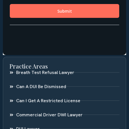
Practice Areas
Breath Test Refusal Lawyer
Can A DUI Be Dismissed
Can I Get A Restricted License
Commercial Driver DWI Lawyer
DUI Lawyer