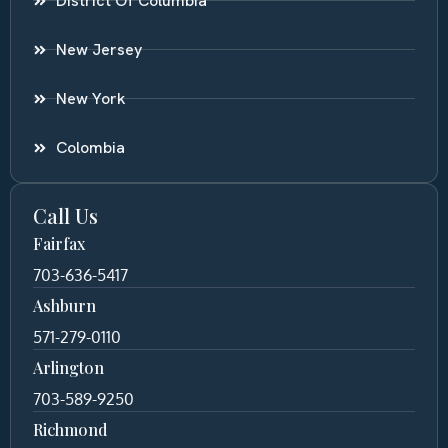
District Of Columbia
New Jersey
New York
Colombia
Call Us
Fairfax
703-636-5417
Ashburn
571-279-0110
Arlington
703-589-9250
Richmond