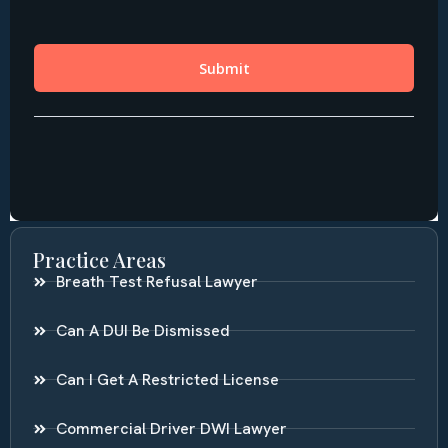
Practice Areas
Breath Test Refusal Lawyer
Can A DUI Be Dismissed
Can I Get A Restricted License
Commercial Driver DWI Lawyer