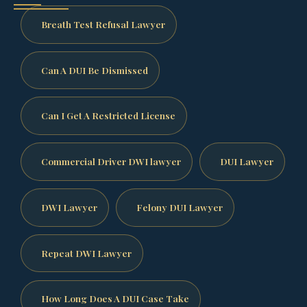
Breath Test Refusal Lawyer
Can A DUI Be Dismissed
Can I Get A Restricted License
Commercial Driver DWI lawyer
DUI Lawyer
DWI Lawyer
Felony DUI Lawyer
Repeat DWI Lawyer
How Long Does A DUI Case Take