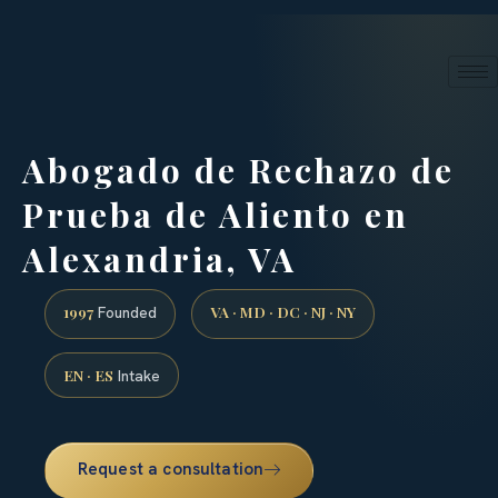
24/7 phone intake · (888) 437-7747
Request a Consultation
Abogado de Rechazo de
Prueba de Aliento en
Alexandria, VA
1997
VA · MD · DC · NJ · NY
Founded
EN · ES
Intake
Request a consultation