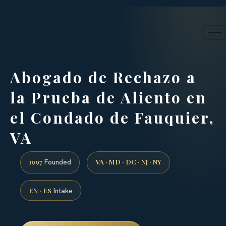
24/7 phone intake · (888) 437-7747
Request a Consultation
Abogado de Rechazo a
la Prueba de Aliento en
el Condado de Fauquier,
VA
1997
VA · MD · DC · NJ · NY
Founded
EN · ES
Intake